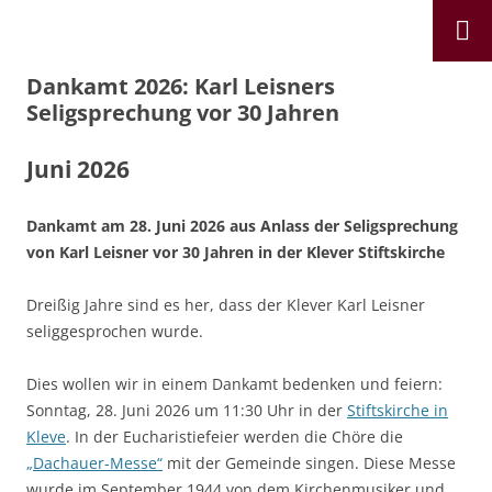
IKLK – Internationaler Karl-Leisner-
Das umfassende Archiv rund um den Seligen Karl Leisner
Kreis
Dankamt 2026: Karl Leisners
Seligsprechung vor 30 Jahren
Juni 2026
Dankamt am 28. Juni 2026 aus Anlass der Seligsprechung
von Karl Leisner vor 30 Jahren
in der Klever Stiftskirche
Dreißig Jahre sind es her, dass der Klever Karl Leisner
seliggesprochen wurde.
Dies wollen wir in einem Dankamt bedenken und feiern:
Sonntag, 28. Juni 2026 um 11:30 Uhr in der
Stiftskirche in
Kleve
. In der Eucharistiefeier werden die Chöre die
„Dachauer-Messe“
mit der Gemeinde singen. Diese Messe
wurde im September 1944 von dem Kirchenmusiker und