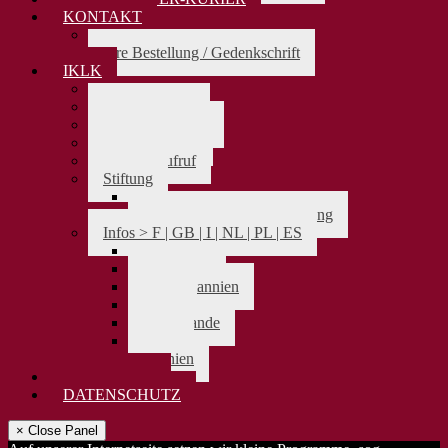
KONTAKT
> zurück
Ihre Bestellung / Gedenkschrift
IKLK
> zurück
Das Präsidium
Aufnahmeantrag
Vereinssatzung
Spendenaufruf
Stiftung
> zurück
Satzung Karl-Leisner-Stiftung
Infos > F | GB | I | NL | PL | ES
> zurück
Frankreich
Großbritannien
Italien
Niederlande
Polen
Spanien
IMPRESSUM
DATENSCHUTZ
× Close Panel