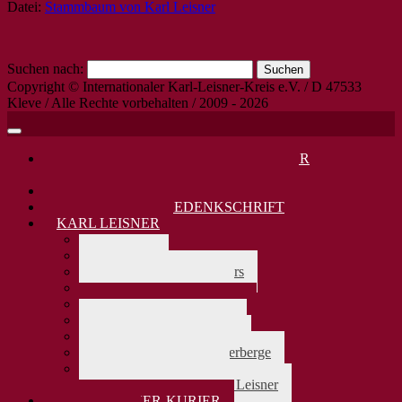
Datei:
Stammbaum von Karl Leisner
Suchen nach:
Copyright © Internationaler Karl-Leisner-Kreis e.V. / D 47533
Kleve / Alle Rechte vorbehalten / 2009 - 2026
DANKAMT JUNI 2026: KARL LEISNER
SELIGSPRECHUNG VOR 30 JAHREN
KARL LEISNER 80. TODESTAG 2025
KARL LEISNER GEDENKSCHRIFT
KARL LEISNER
> zurück
Biographie
Lebensdaten Karl Leisners
Karl Leisners Firmung
Karl Leisners Stammbaum
Karl Leisner und Europa
Karl Leisner und Jakobus
Karl Leisner u.d Pilgerherberge
Karl Leisner als Beter
Die Bedeutung von Karl Leisner
KARL-LEISNER-KURIER