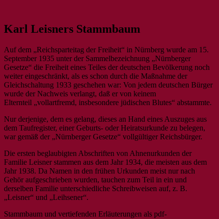
Das umfassende Archiv rund um den
IKLK – Internationaler Karl-
Karl Leisners Stammbaum
Seligen Karl Leisner
Leisner-Kreis
Auf dem „Reichsparteitag der Freiheit“ in Nürnberg wurde am 15.
September 1935 unter der Sammelbezeichnung „Nürnberger
Gesetze“ die Freiheit eines Teiles der deutschen Bevölkerung noch
weiter eingeschränkt, als es schon durch die Maßnahme der
Gleichschaltung 1933 geschehen war: Von jedem deutschen Bürger
wurde der Nachweis verlangt, daß er von keinem
Elternteil „vollartfremd, insbesondere jüdischen Blutes“ abstammte.
Nur derjenige, dem es gelang, dieses an Hand eines Auszuges aus
dem Taufregister, einer Geburts- oder Heiratsurkunde zu belegen,
war gemäß der „Nürnberger Gesetze“ vollgültiger Reichsbürger.
Die ersten beglaubigten Abschriften von Ahnenurkunden der
Familie Leisner stammen aus dem Jahr 1934, die meisten aus dem
Jahr 1938. Da Namen in den frühen Urkunden meist nur nach
Gehör aufgeschrieben wurden, tauchen zum Teil in ein und
derselben Familie unterschiedliche Schreibweisen auf, z. B.
„Leisner“ und „Leihsener“.
Stammbaum und vertiefenden Erläuterungen als pdf-