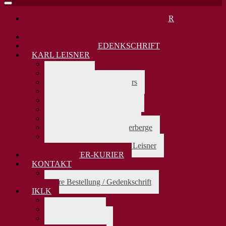
DANKAMT JUNI 2026: KARL LEISNER
SELIGSPRECHUNG VOR 30 JAHREN
KARL LEISNER 80. TODESTAG 2025
KARL LEISNER GEDENKSCHRIFT
KARL LEISNER
> zurück
Biographie
Lebensdaten Karl Leisners
Karl Leisners Firmung
Karl Leisners Stammbaum
Karl Leisner und Europa
Karl Leisner und Jakobus
Karl Leisner u.d Pilgerherberge
Karl Leisner als Beter
Die Bedeutung von Karl Leisner
KARL-LEISNER-KURIER
KONTAKT
> zurück
Ihre Bestellung / Gedenkschrift
IKLK
> zurück
Das Präsidium
Aufnahmeantrag