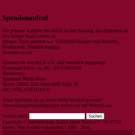
Das umfassende Archiv rund um den
IKLK – Internationaler Karl-
Spendenaufruf
Seligen Karl Leisner
Leisner-Kreis
Die primäre Aufgabe des IKLK ist laut Satzung, das Andenken an
den Seligen Karl Leisner zu
pflegen. Dazu gehören u.a. Veröffentlichungen von Büchern,
Handzetteln, Handreichungen,
Novenen u.v.m.
Spenden für den IKLK e.V. sind steuerlich begünstigt:
Finanzamt Kleve, St.-Nr.: 116/5746/5070
Bankkonto:
Sparkasse Rhein-Maas
IBAN: DE63 3245 0000 0005 0283 78
BIC: WELADED1KLE
Allen Spendern sei an dieser Stelle herzlich gedankt!
Zuwendungsbescheinigungen stellen wir auf Wunsch aus.
Suchen nach:
Copyright © Internationaler Karl-Leisner-Kreis e.V. / D 47533
Kleve / Alle Rechte vorbehalten / 2009 - 2026