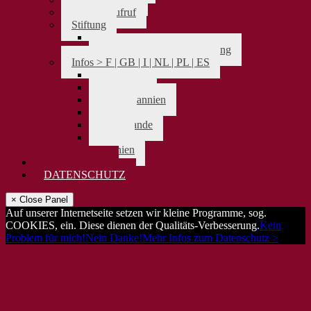
Spendenaufruf
Stiftung
> zurück
Satzung Karl-Leisner-Stiftung
Infos > F | GB | I | NL | PL | ES
> zurück
Frankreich
Großbritannien
Italien
Niederlande
Polen
Spanien
IMPRESSUM
DATENSCHUTZ
× Close Panel
Auf unserer Internetseite setzen wir kleine Programme, sog.
COOKIES, ein. Diese dienen der Qualitäts-Verbesserung.
Kein
Problem für mich!
Nein Danke!
Mehr Infos zum Datenschutz >