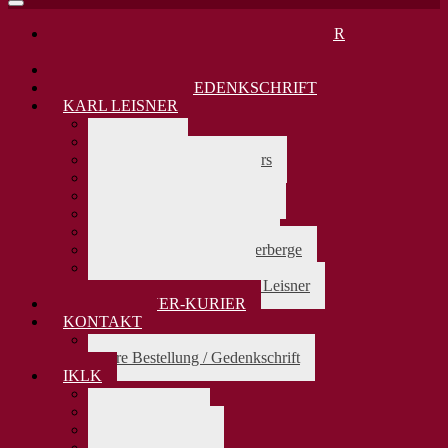
DANKAMT JUNI 2026: KARL LEISNER
SELIGSPRECHUNG VOR 30 JAHREN
KARL LEISNER 80. TODESTAG 2025
KARL LEISNER GEDENKSCHRIFT
KARL LEISNER
> zurück
Biographie
Lebensdaten Karl Leisners
Karl Leisners Firmung
Karl Leisners Stammbaum
Karl Leisner und Europa
Karl Leisner und Jakobus
Karl Leisner u.d Pilgerherberge
Karl Leisner als Beter
Die Bedeutung von Karl Leisner
KARL-LEISNER-KURIER
KONTAKT
> zurück
Ihre Bestellung / Gedenkschrift
IKLK
> zurück
Das Präsidium
Aufnahmeantrag
Vereinssatzung