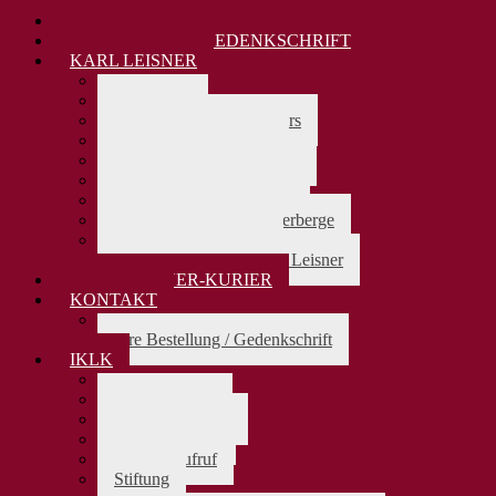
SELIGSPRECHUNG VOR 30 JAHREN
KARL LEISNER 80. TODESTAG 2025
KARL LEISNER GEDENKSCHRIFT
KARL LEISNER
> zurück
Biographie
Lebensdaten Karl Leisners
Karl Leisners Firmung
Karl Leisners Stammbaum
Karl Leisner und Europa
Karl Leisner und Jakobus
Karl Leisner u.d Pilgerherberge
Karl Leisner als Beter
Die Bedeutung von Karl Leisner
KARL-LEISNER-KURIER
KONTAKT
> zurück
Ihre Bestellung / Gedenkschrift
IKLK
> zurück
Das Präsidium
Aufnahmeantrag
Vereinssatzung
Spendenaufruf
Stiftung