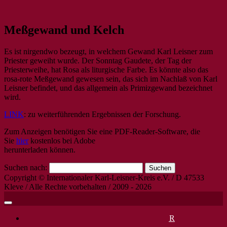
Das umfassende Archiv rund um den
IKLK – Internationaler Karl-
Meßgewand und Kelch
Seligen Karl Leisner
Leisner-Kreis
Es ist nirgendwo bezeugt, in welchem Gewand Karl Leisner zum
Priester geweiht wurde. Der Sonntag Gaudete, der Tag der
Priesterweihe, hat Rosa als liturgische Farbe. Es könnte also das
rosa-rote Meßgewand gewesen sein, das sich im Nachlaß von Karl
Leisner befindet, und das allgemein als Primizgewand bezeichnet
wird.
LINK
: zu weiterführenden Ergebnissen der Forschung.
Zum Anzeigen benötigen Sie eine PDF-Reader-Software, die
Sie
hier
kostenlos bei Adobe
herunterladen können.
Suchen nach:
Copyright © Internationaler Karl-Leisner-Kreis e.V. / D 47533
Kleve / Alle Rechte vorbehalten / 2009 - 2026
DANKAMT JUNI 2026: KARL LEISNER